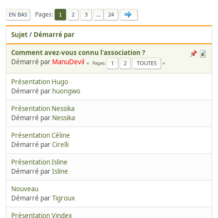
Pages
EN BAS
2
3
...
24
1
Sujet
/
Démarré par
Comment avez-vous connu l'association ?
Démarré par
ManuDevil
1
2
TOUTES
Pages
Présentation Hugo
Démarré par
huongwo
Présentation Nessika
Démarré par
Nessika
Présentation Céline
Démarré par
Cirelli
Présentation Isline
Démarré par
Isline
Nouveau
Démarré par
Tigroux
Présentation Vindex