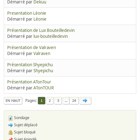
Démarré par
Dekuu
Presentation Léonie
Démarré par
Léonie
Présentation de Lux Bouteilledevin
Démarré par
lux-bouteilledevin
Présentation de Valraven
Démarré par
Valraven
Présentation Shyepichu
Démarré par
Shyepichu
Présentation ATonTour
Démarré par
ATonTOUR
Pages
EN HAUT
2
3
...
24
1
Sondage
Sujet déplacé
Sujet bloqué
Sujet épinglé