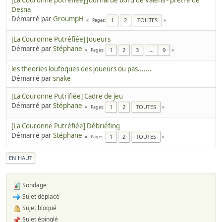
[La Couronne putréfiée] Journal de bord de Valens - prêtre de
Desna
Démarré par
GroumpH
1
2
TOUTES
Pages
[La Couronne Putréfiée] Joueurs
Démarré par
Stéphane
1
2
3
...
9
Pages
les theories loufoques des joueurs ou pas.......
Démarré par
snake
[La Couronne Putrifiée] Cadre de jeu
Démarré par
Stéphane
1
2
TOUTES
Pages
[La Couronne Putréfiée] Débriéfing
Démarré par
Stéphane
1
2
TOUTES
Pages
EN HAUT
Sondage
Sujet déplacé
Sujet bloqué
Sujet épinglé