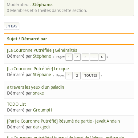
Modérateur:
Stéphane
.
0 Membres et 6 Invités dans cette section.
EN BAS
Sujet
/
Démarré par
[La Couronne Putréfiée ] Généralités
Démarré par
Stéphane
1
2
3
...
6
Pages
[La Couronne Putréfiée] Lexique
Démarré par
Stéphane
1
2
TOUTES
Pages
a travers les yeux d'un paladin
Démarré par
snake
TODO List
Démarré par
GroumpH
[Partie Couronne Putréfié] Résumé de partie - Jevalt Andain
Démarré par
dark-jedi