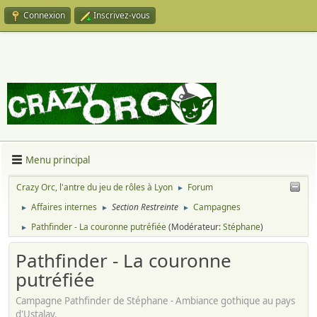
Connexion
Inscrivez-vous
Menu principal
Crazy Orc, l'antre du jeu de rôles à Lyon
Forum
►
Affaires internes
Section Restreinte
Campagnes
►
►
►
Pathfinder - La couronne putréfiée
(Modérateur:
Stéphane
)
►
Pathfinder - La couronne
putréfiée
Campagne Pathfinder de Stéphane - Ambiance gothique au pays
d'Ustalav.