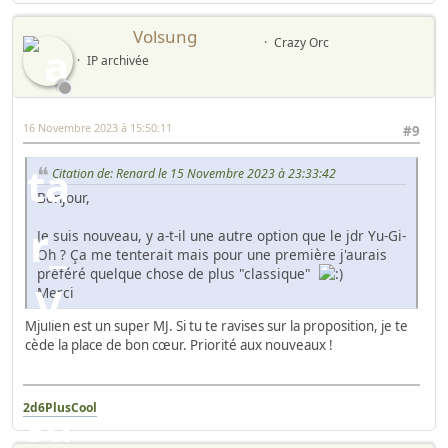
Volsung
Crazy Orc
IP archivée
16 Novembre 2023 à 15:50:11
#9
Citation de: Renard le 15 Novembre 2023 à 23:33:42
Bonjour,
Je suis nouveau, y a-t-il une autre option que le jdr Yu-Gi-
Oh ? Ça me tenterait mais pour une première j'aurais
préféré quelque chose de plus "classique"
Merci
Mjulien est un super MJ. Si tu te ravises sur la proposition, je te
cède la place de bon cœur. Priorité aux nouveaux !
2d6PlusCool