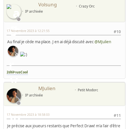
Volsung
Crazy Orc
IP archivée
17 Novembre 2023 à 12:21:55
#10
Au final je cède ma place. J en ai déjà discuté avec
@MJulien
2d6PlusCool
MJulien
Petit Modorc
IP archivée
17 Novembre 2023 à 18:58:03
#11
Je précise aux joueurs restants que Perfect Draw! m'a l'air d'être