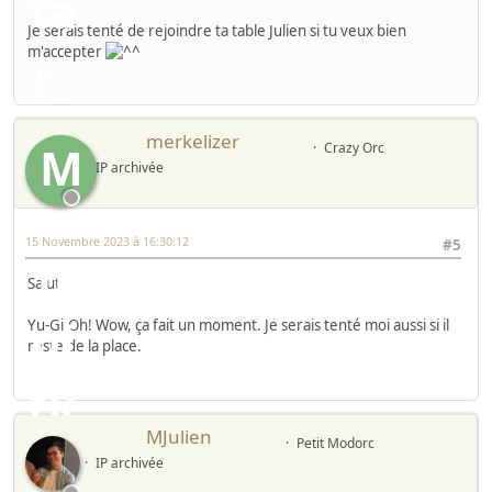
Je serais tenté de rejoindre ta table Julien si tu veux bien
m'accepter
merkelizer
M
Crazy Orc
IP archivée
15 Novembre 2023 à 16:30:12
#5
Salut,
Yu-Gi-Oh! Wow, ça fait un moment. Je serais tenté moi aussi si il
reste de la place.
MJulien
Petit Modorc
IP archivée