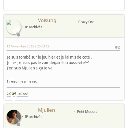
Volsung
Crazy Orc
IP archivée
12 Novembre 2023 à 20:03:12
#2
Je suis tombé sur le jeu hier et je l'ai mis de coté .
Je ne pensais pas le voir dégainé ici aussi vite^^
J'en suis MJulien si ça te va.
1 personne aime ceci.
2d6PlusCool
MJulien
Petit Modorc
IP archivée