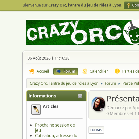
Bienvenue sur
Crazy Orc, l'antre du jeu de rôles à Lyon
.
Con
06 Août 2026 à 11:16:38
Accueil
Forum
Calendrier
Parties d
Crazy Orc, l'antre du jeu de rôles à Lyon
Forum
Partie Pu
►
►
Présent
Informations
Articles
Démarré par Apo
0 Membres et 1 In
Prochaine session de
jeu
EN BAS
Cotisation, adresse du