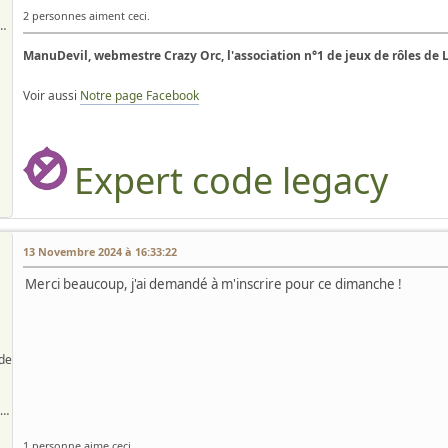
2 personnes aiment ceci.
n'est qu'un jeu, après tout.
ManuDevil, webmestre Crazy Orc, l'association n°1 de jeux de rôles de 
Voir aussi
Notre page Facebook
Expert code legacy
13 Novembre 2024 à 16:33:22
Merci beaucoup, j'ai demandé à m'inscrire pour ce dimanche !
de
Passionné de jdr et mj débutant :)
1 personne aime ceci.