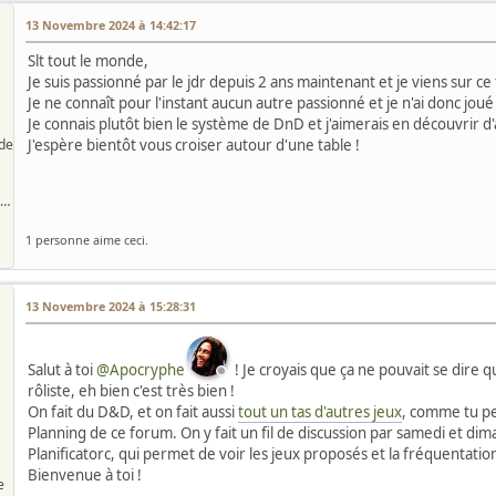
13 Novembre 2024 à 14:42:17
Slt tout le monde,
Je suis passionné par le jdr depuis 2 ans maintenant et je viens sur 
Je ne connaît pour l'instant aucun autre passionné et je n'ai donc joué
Je connais plutôt bien le système de DnD et j'aimerais en découvrir d'
de
J'espère bientôt vous croiser autour d'une table !
Passionné de jdr et mj débutant :)
1 personne aime ceci.
13 Novembre 2024 à 15:28:31
Salut à toi
@Apocryphe
! Je croyais que ça ne pouvait se dire 
rôliste, eh bien c'est très bien !
On fait du D&D, et on fait aussi
tout un tas d'autres jeux
, comme tu peux
Planning de ce forum. On y fait un fil de discussion par samedi et dima
Planificatorc, qui permet de voir les jeux proposés et la fréquentation
Bienvenue à toi !
e