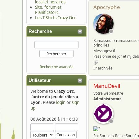
local et horaires
Apocryphe
Site, forum et
Planificatorc
Les T-Shirts Crazy Orc
Recherche
Ramasseur / ramasseuse 
brindilles
Messages: 6
Recherche avancée
IP archivée
Utilisateur
ManuDevil
Welcome to
Crazy Orc,
Votre webmestre
l'antre du jeu de rôles à
Administratorc
Lyon
. Please
login
or
sign
up
.
06 Août 2026 à 11:16:38
Roi Sorcier / Reine Sorcièr