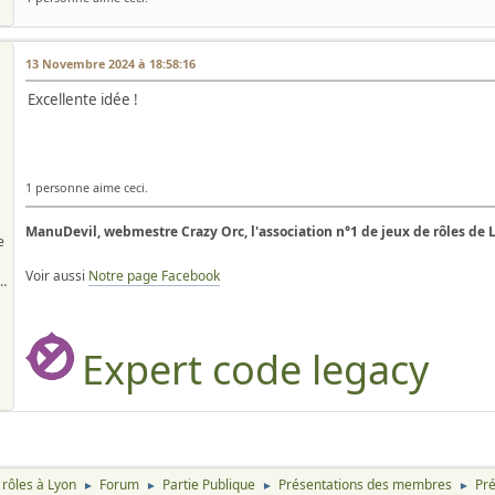
13 Novembre 2024 à 18:58:16
Excellente idée !
1 personne aime ceci.
ManuDevil, webmestre Crazy Orc, l'association n°1 de jeux de rôles de 
e
Voir aussi
Notre page Facebook
n'est qu'un jeu, après tout.
Expert code legacy
 rôles à Lyon
Forum
Partie Publique
Présentations des membres
Pr
►
►
►
►