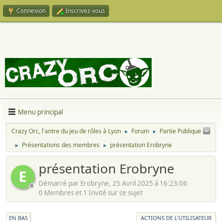
Connexion
Inscrivez-vous
Menu principal
Crazy Orc, l'antre du jeu de rôles à Lyon
Forum
Partie Publique
►
►
Présentations des membres
présentation Erobryne
►
►
présentation Erobryne
E
Démarré par Erobryne, 25 Avril 2025 à 16:23:06
0 Membres et 1 Invité sur ce sujet
EN BAS
ACTIONS DE L'UTILISATEUR