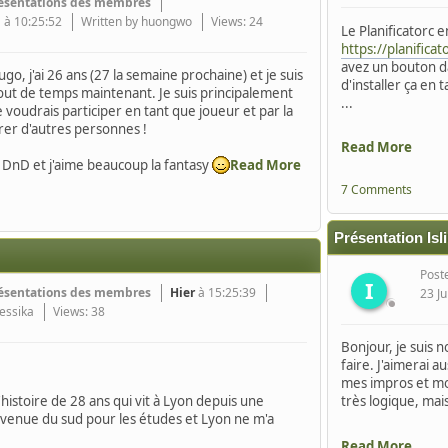
ésentations des membres
i
à 10:25:52
Written by huongwo
Views: 24
Le Planificatorc 
https://planificat
avez un bouton d
go, j'ai 26 ans (27 la semaine prochaine) et je suis
d'installer ça en 
bout de temps maintenant. Je suis principalement
...
e voudrais participer en tant que joueur et par la
er d'autres personnes !
Read More
à DnD et j'aime beaucoup la fantasy
Read More
7 Comments
Présentation Isl
Post
I
ésentations des membres
Hier
à 15:25:39
23 Ju
essika
Views: 38
Bonjour, je suis n
faire. J'aimerai a
mes impros et mon 
d'histoire de 28 ans qui vit à Lyon depuis une
très logique, mai
s venue du sud pour les études et Lyon ne m'a
Read More