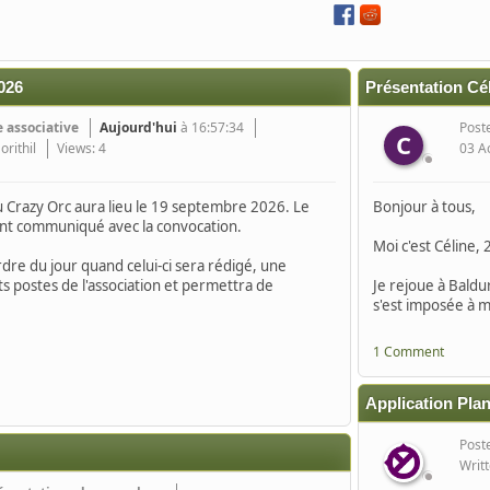
026
Présentation Cé
e associative
Aujourd'hui
à 16:57:34
Post
C
orithil
Views: 4
03 A
 Crazy Orc aura lieu le 19 septembre 2026. Le
Bonjour à tous,
ront communiqué avec la convocation.
Moi c'est Céline,
rdre du jour quand celui-ci sera rédigé, une
ts postes de l'association et permettra de
Je rejoue à Baldu
s'est imposée à m
1 Comment
Application Plan
Post
Writ