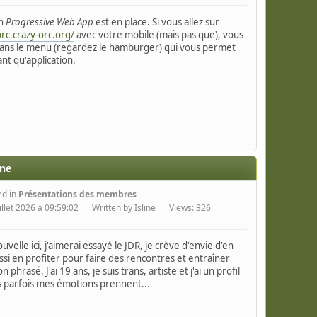
en
Progressive Web App
est en place. Si vous allez sur
orc.crazy-orc.org/
avec votre mobile (mais pas que), vous
ans le menu (regardez le hamburger) qui vous permet
tant qu'application.
ine
ed in
Présentations des membres
illet 2026 à 09:59:02
Written by Isline
Views: 326
ouvelle ici, j'aimerai essayé le JDR, je crève d'envie d'en
ussi en profiter pour faire des rencontres et entraîner
phrasé. J'ai 19 ans, je suis trans, artiste et j'ai un profil
s parfois mes émotions prennent...