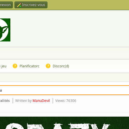
nexion
Inscrivez-vous
e jeu
Planificatorc
Discorc(d)
eu
alités
Written by
ManuDevil
Views: 76306