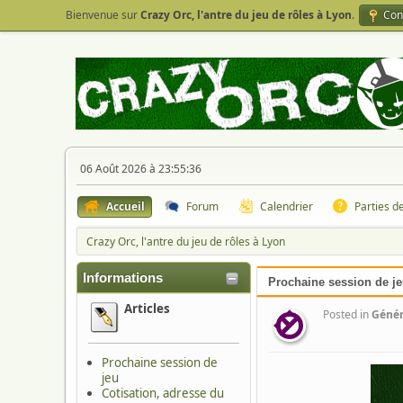
Bienvenue sur
Crazy Orc, l'antre du jeu de rôles à Lyon
.
Con
06 Août 2026 à 23:55:36
Accueil
Forum
Calendrier
Parties d
Crazy Orc, l'antre du jeu de rôles à Lyon
Informations
Prochaine session de j
Articles
Posted in
Génér
Prochaine session de
jeu
Cotisation, adresse du