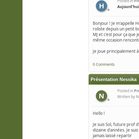
Posted in
Pr
H
Aujourd'hu
Bonjour ! Je m'appelle Hu
roliste depuis un petit 
MJ et c'est pour ça que j
même occasion rencontr
Je joue principalement 
0 Comments
Présentation Nessika
Posted in
Pr
N
Written by N
Hello !
Je suis Sol, future prof 
dizaine d'années. Je sui
jamais laissé repartir