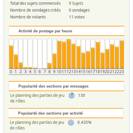
Total des sujets commencés
9 Sujets
Nombre de sondages créés
0 sondages
Nombre de votants
11 votes
Activité de postage par heure
0
1
2
3
4
5
6
7
8
9
10
11
12
13
14
15
16
17
18
19
20
21
22
23
Popularité des sections par messages
Le planning des parties de jeu
130
de rôles
Popularité des sections par activité
Le planning des parties de jeu
0.435%
de rôles