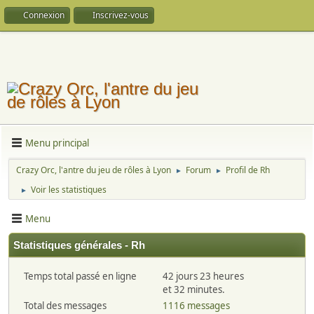
Connexion
Inscrivez-vous
Menu principal
Crazy Orc, l'antre du jeu de rôles à Lyon
Forum
Profil de Rh
►
►
Voir les statistiques
►
Menu
Statistiques générales - Rh
Temps total passé en ligne
42 jours 23 heures
et 32 minutes.
Total des messages
1116 messages