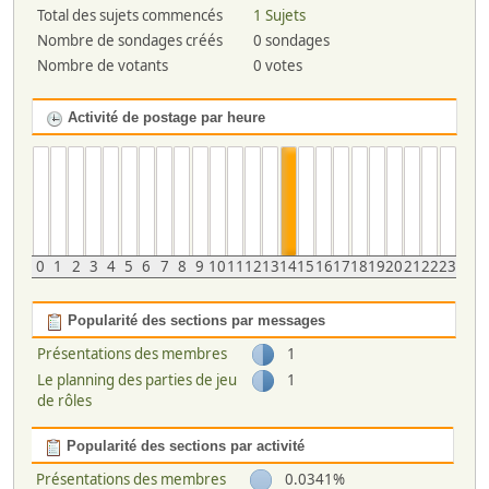
Total des sujets commencés
1 Sujets
Nombre de sondages créés
0 sondages
Nombre de votants
0 votes
Activité de postage par heure
0
1
2
3
4
5
6
7
8
9
10
11
12
13
14
15
16
17
18
19
20
21
22
23
Popularité des sections par messages
Présentations des membres
1
Le planning des parties de jeu
1
de rôles
Popularité des sections par activité
Présentations des membres
0.0341%