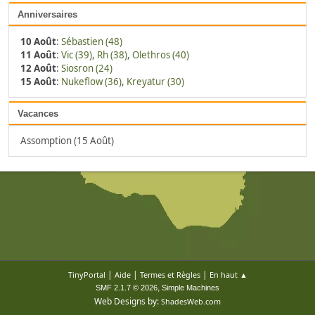
Anniversaires
10 Août
:
Sébastien (48)
11 Août
:
Vic (39)
,
Rh (38)
,
Olethros (40)
12 Août
:
Siosron (24)
15 Août
:
Nukeflow (36)
,
Kreyatur (30)
Vacances
Assomption (15 Août)
|
|
|
TinyPortal
Aide
Termes et Règles
En haut ▲
,
SMF 2.1.7 © 2026
Simple Machines
Web Designs by:
ShadesWeb.com