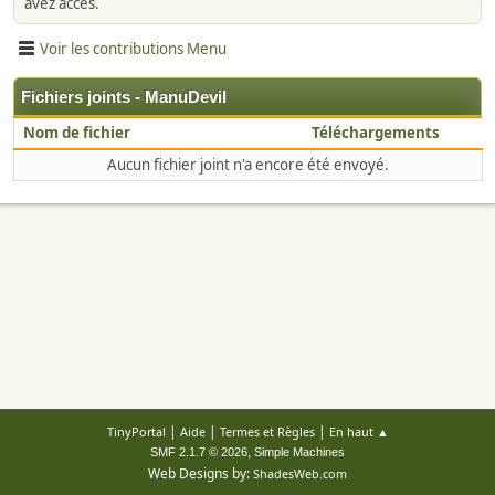
avez accès.
Voir les contributions Menu
Fichiers joints - ManuDevil
Nom de fichier
Téléchargements
Aucun fichier joint n'a encore été envoyé.
|
|
|
TinyPortal
Aide
Termes et Règles
En haut ▲
,
SMF 2.1.7 © 2026
Simple Machines
Web Designs by:
ShadesWeb.com