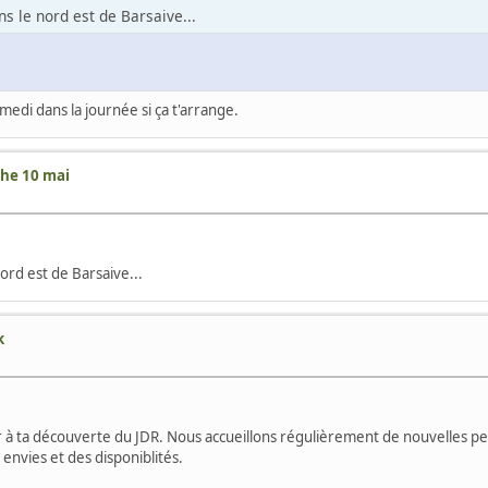
 le nord est de Barsaive...
medi dans la journée si ça t'arrange.
che 10 mai
rd est de Barsaive...
k
r à ta découverte du JDR. Nous accueillons régulièrement de nouvelles p
nvies et des disponiblités.