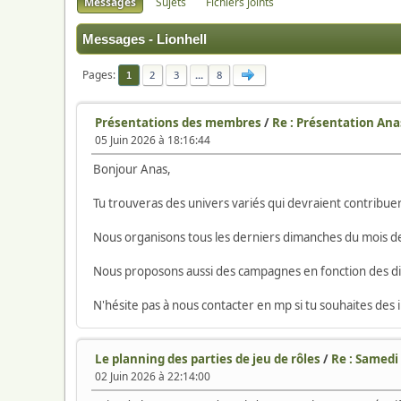
Messages
Sujets
Fichiers joints
Messages - Lionhell
Pages
2
3
...
8
1
Présentations des membres
/
Re : Présentation Ana
05 Juin 2026 à 18:16:44
Bonjour Anas,
Tu trouveras des univers variés qui devraient contribue
Nous organisons tous les derniers dimanches du mois des
Nous proposons aussi des campagnes en fonction des dispo
N'hésite pas à nous contacter en mp si tu souhaites de
Le planning des parties de jeu de rôles
/
Re : Samedi 
02 Juin 2026 à 22:14:00