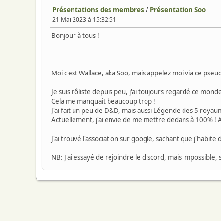
Présentations des membres
/
Présentation Soo
21 Mai 2023 à 15:32:51
Bonjour à tous !
Moi c'est Wallace, aka Soo, mais appelez moi via ce pse
Je suis rôliste depuis peu, j'ai toujours regardé ce mond
Cela me manquait beaucoup trop !
J'ai fait un peu de D&D, mais aussi Légende des 5 royaume
Actuellement, j'ai envie de me mettre dedans à 100% ! Al
J'ai trouvé l'association sur google, sachant que j'habite 
NB: J'ai essayé de rejoindre le discord, mais impossible