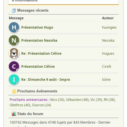
d'informations
Messages récents
Message
Auteur
H
huongwo
Présentation Hugo
N
Nessika
Présentation Nessika
Hugues
Re : Présentation Céline
C
Cirelli
Présentation Céline
I
Isline
Re : Dimanche 9 août - Impro
Prochains événements
Prochains anniversaires :
Nico (26)
,
Sébastien (48)
,
Vic (39)
,
Rh (38)
,
Olethros (40)
,
Siosron (24)
Stats du forum
100742 Messages dans 4748 Sujets par 843 Membres - Dernier