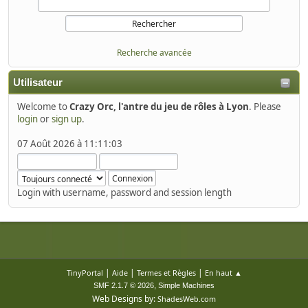
Recherche avancée
Utilisateur
Welcome to
Crazy Orc, l'antre du jeu de rôles à Lyon
. Please
login
or
sign up
.
07 Août 2026 à 11:11:03
Login with username, password and session length
|
|
|
TinyPortal
Aide
Termes et Règles
En haut ▲
,
SMF 2.1.7 © 2026
Simple Machines
Web Designs by:
ShadesWeb.com