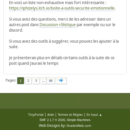
En voici un liste non-exhaustive mais fort intéressante :
https://iphizelys.itch.io/boite-a-outils-securite-emotionnelle
.
Si vous avez des questions, merci de les adresser dans un
autres post dans
Discussion rôlistique
par exemple ou sur le
discord.
Si vous avez des outils à suggérer, vous pouvez les ajouter à la
suite.
Je présenterais plus en détails certains outils à la suite de ce
post quand j'aurais le temps
Pages
2
3
...
86
1
|
|
|
TinyPortal
Aide
Termes et Règles
En haut ▲
,
SMF 2.1.7 © 2026
Simple Machines
Web Designs by:
ShadesWeb.com