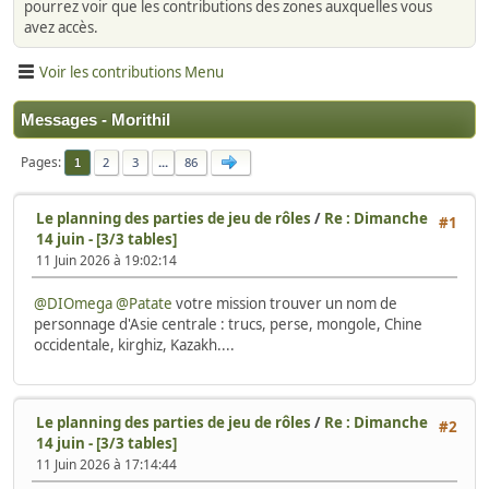
pourrez voir que les contributions des zones auxquelles vous
avez accès.
Voir les contributions Menu
Messages - Morithil
Pages
2
3
...
86
1
Le planning des parties de jeu de rôles
/
Re : Dimanche
#1
14 juin - [3/3 tables]
11 Juin 2026 à 19:02:14
@DIOmega
@Patate
votre mission trouver un nom de
personnage d'Asie centrale : trucs, perse, mongole, Chine
occidentale, kirghiz, Kazakh....
Le planning des parties de jeu de rôles
/
Re : Dimanche
#2
14 juin - [3/3 tables]
11 Juin 2026 à 17:14:44