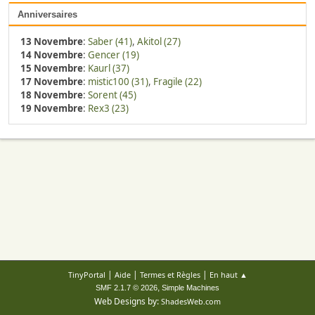
Anniversaires
13 Novembre
:
Saber (41)
,
Akitol (27)
14 Novembre
:
Gencer (19)
15 Novembre
:
Kaurl (37)
17 Novembre
:
mistic100 (31)
,
Fragile (22)
18 Novembre
:
Sorent (45)
19 Novembre
:
Rex3 (23)
|
|
|
TinyPortal
Aide
Termes et Règles
En haut ▲
,
SMF 2.1.7 © 2026
Simple Machines
Web Designs by:
ShadesWeb.com