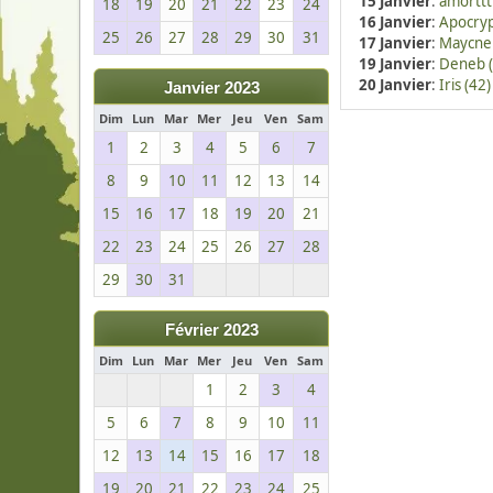
15 Janvier
:
amorttt
18
19
20
21
22
23
24
16 Janvier
:
Apocryp
25
26
27
28
29
30
31
17 Janvier
:
Maycne 
19 Janvier
:
Deneb (
20 Janvier
:
Iris (42)
Janvier 2023
Dim
Lun
Mar
Mer
Jeu
Ven
Sam
1
2
3
4
5
6
7
8
9
10
11
12
13
14
15
16
17
18
19
20
21
22
23
24
25
26
27
28
29
30
31
Février 2023
Dim
Lun
Mar
Mer
Jeu
Ven
Sam
1
2
3
4
5
6
7
8
9
10
11
12
13
14
15
16
17
18
19
20
21
22
23
24
25