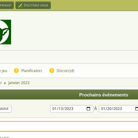
nexion
Inscrivez-vous
e jeu
Planificatorc
Discorc(d)
er
Janvier 2023
►
Prochains événements
À
MAINE