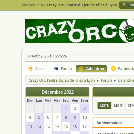
Bienvenue sur
Crazy Orc, l'antre du jeu de rôles à Lyon
.
Con
08 Août 2026 à 16:25:26
Accueil
Forum
Calendrier
Parties d
Crazy Orc, l'antre du jeu de rôles à Lyon
Forum
Calendri
►
►
Décembre 2022
Dim
Lun
Mar
Mer
Jeu
Ven
Sam
LISTE
MOIS
SE
1
2
3
4
5
6
7
8
9
10
Anniversaires
11
12
13
14
15
16
17