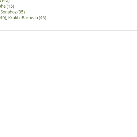
t (42)
he (15)
Sonahoz (35)
40)
,
KrokLeBarbeau (45)