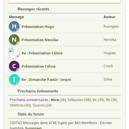
Messages récents
Message
Auteur
H
huongwo
Présentation Hugo
N
Nessika
Présentation Nessika
Hugues
Re : Présentation Céline
C
Cirelli
Présentation Céline
I
Isline
Re : Dimanche 9 août - Impro
Prochains événements
Prochains anniversaires :
Nico
(26)
,
Sébastien (48)
,
Vic (39)
,
Rh (38)
,
Olethros (40)
,
Siosron (24)
Stats du forum
100743 Messages dans 4748 Sujets par 843 Membres - Dernier
membre:
huongwo