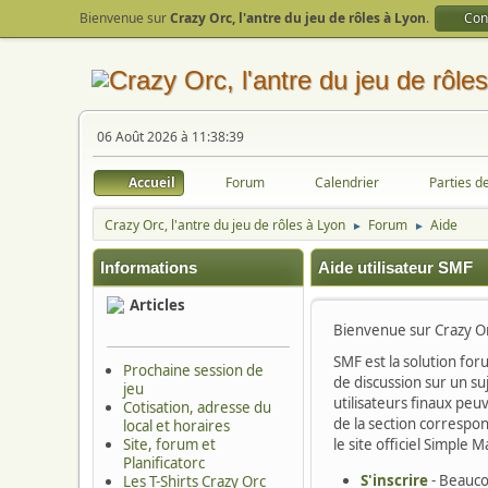
Bienvenue sur
Crazy Orc, l'antre du jeu de rôles à Lyon
.
Con
06 Août 2026 à 11:38:39
Accueil
Forum
Calendrier
Parties d
Crazy Orc, l'antre du jeu de rôles à Lyon
Forum
Aide
►
►
Informations
Aide utilisateur SMF
Articles
Bienvenue sur Crazy Orc
SMF est la solution foru
Prochaine session de
de discussion sur un su
jeu
utilisateurs finaux peu
Cotisation, adresse du
de la section correspon
local et horaires
Site, forum et
le site officiel Simple 
Planificatorc
S'inscrire
- Beauco
Les T-Shirts Crazy Orc