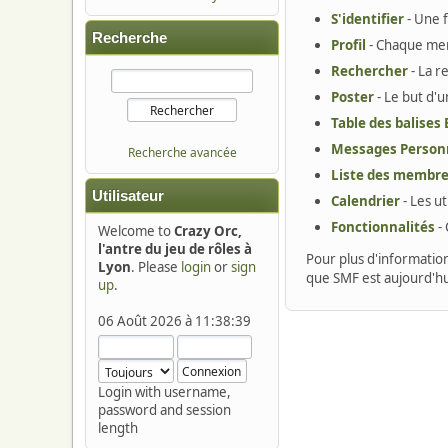
S'identifier
- Une f
Recherche
Profil
- Chaque mem
Rechercher
- La r
Poster
- Le but d'
Table des balises
Messages Person
Recherche avancée
Liste des membr
Utilisateur
Calendrier
- Les u
Fonctionnalités
- 
Welcome to
Crazy Orc,
l'antre du jeu de rôles à
Pour plus d'informations
Lyon
. Please
login
or
sign
que SMF est aujourd'hu
up
.
06 Août 2026 à 11:38:39
Login with username,
password and session
length