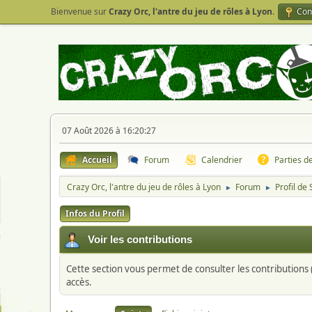
Bienvenue sur
Crazy Orc, l'antre du jeu de rôles à Lyon
.
Con
07 Août 2026 à 16:20:27
Accueil
Forum
Calendrier
Parties d
Crazy Orc, l'antre du jeu de rôles à Lyon
Forum
Profil de
►
►
Infos du Profil
Voir les contributions
Cette section vous permet de consulter les contributions (
accès.