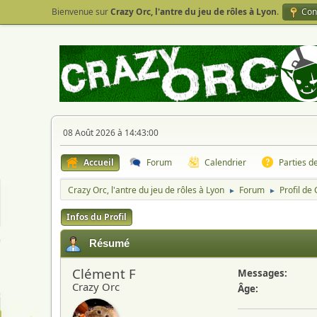
Bienvenue sur
Crazy Orc, l'antre du jeu de rôles à Lyon
.
Con
08 Août 2026 à 14:43:00
Accueil
Forum
Calendrier
Parties d
Crazy Orc, l'antre du jeu de rôles à Lyon
Forum
Profil de
►
►
Infos du Profil
Résumé
Clément F
Messages:
Crazy Orc
Âge: