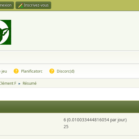
nexion
Inscrivez-vous
e jeu
Planificatorc
Discorc(d)
 Clément F
Résumé
►
6 (0.010033444816054 par jour)
25