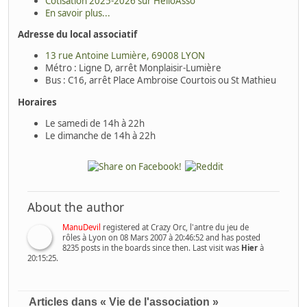
Cotisation 2025-2026 sur HelloAsso
En savoir plus...
Adresse du local associatif
13 rue Antoine Lumière, 69008 LYON
Métro : Ligne D, arrêt Monplaisir-Lumière
Bus : C16, arrêt Place Ambroise Courtois ou St Mathieu
Horaires
Le samedi de 14h à 22h
Le dimanche de 14h à 22h
About the author
ManuDevil
registered at Crazy Orc, l'antre du jeu de
rôles à Lyon on 08 Mars 2007 à 20:46:52 and has posted
8235 posts in the boards since then. Last visit was
Hier
à
20:15:25.
Articles dans « Vie de l'association »