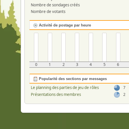
Nombre de sondages créés
Nombre de votants
Activité de postage par heure
0
1
2
3
4
5
6
Popularité des sections par messages
Le planning des parties de jeu de rôles
7
Présentations des membres
2