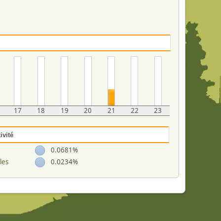
17
18
19
20
21
22
23
ivité
0.0681%
les
0.0234%