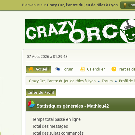
Bienvenue sur
Crazy Orc, l'antre du jeu de rôles à Lyon
.
Con
07 Août 2026 à 01:29:48
Accueil
Forum
Calendrier
Parties d
Crazy Orc, l'antre du jeu de rôles à Lyon
Forum
Profil de
►
►
Infos du Profil
Statistiques générales - Mathieu42
Temps total passé en ligne
Total des messages
Total des sujets commencés