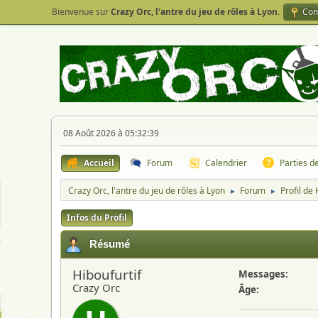
Bienvenue sur
Crazy Orc, l'antre du jeu de rôles à Lyon
.
Con
08 Août 2026 à 05:32:39
Accueil
Forum
Calendrier
Parties d
Crazy Orc, l'antre du jeu de rôles à Lyon
Forum
Profil de 
►
►
Infos du Profil
Résumé
Hiboufurtif
Messages:
Crazy Orc
Âge: