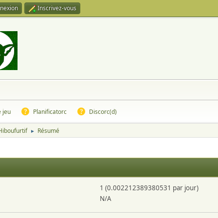
nexion
Inscrivez-vous
e jeu
Planificatorc
Discorc(d)
Hiboufurtif
Résumé
►
1 (0.002212389380531 par jour)
N/A