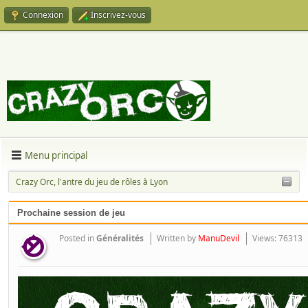
Connexion
Inscrivez-vous
Menu principal
Crazy Orc, l'antre du jeu de rôles à Lyon
Prochaine session de jeu
Posted in
Généralités
Written by
ManuDevil
Views: 76313