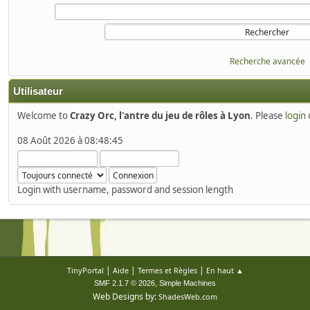
Recherche avancée
Utilisateur
Welcome to
Crazy Orc, l'antre du jeu de rôles à Lyon
. Please
login
08 Août 2026 à 08:48:45
Login with username, password and session length
|
|
|
TinyPortal
Aide
Termes et Règles
En haut ▲
,
SMF 2.1.7 © 2026
Simple Machines
Web Designs by:
ShadesWeb.com