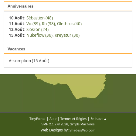
Anniversaires
10 Août
:
Sébastien (48)
11 Août
:
Vic (39)
,
Rh (38)
,
Olethros (40)
12 Août
:
Siosron (24)
15 Août
:
Nukeflow (36)
,
Kreyatur (30)
Vacances
Assomption (15 Août)
|
|
|
TinyPortal
Aide
Termes et Règles
En haut ▲
,
SMF 2.1.7 © 2026
Simple Machines
Web Designs by:
ShadesWeb.com