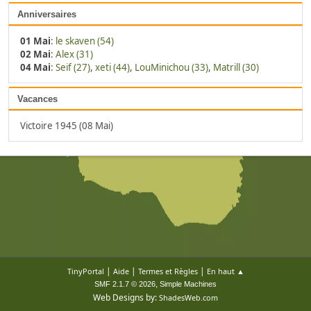
Anniversaires
01 Mai
:
le skaven (54)
02 Mai
:
Alex (31)
04 Mai
:
Seif (27)
,
xeti (44)
,
LouMinichou (33)
,
Matrill (30)
Vacances
Victoire 1945 (08 Mai)
|
|
|
TinyPortal
Aide
Termes et Règles
En haut ▲
,
SMF 2.1.7 © 2026
Simple Machines
Web Designs by:
ShadesWeb.com