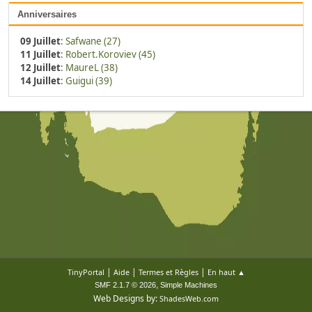
Anniversaires
09 Juillet
:
Safwane (27)
11 Juillet
:
Robert.Koroviev (45)
12 Juillet
:
MaureL (38)
14 Juillet
:
Guigui (39)
|
|
|
TinyPortal
Aide
Termes et Règles
En haut ▲
,
SMF 2.1.7 © 2026
Simple Machines
Web Designs by:
ShadesWeb.com