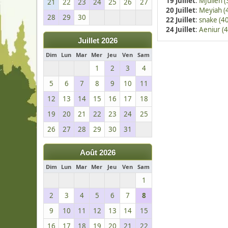
19 Juillet
:
MJulien (
21
22
23
24
25
26
27
20 Juillet
:
Meyiah (
28
29
30
22 Juillet
:
snake (40
24 Juillet
:
Aeniur (4
Juillet 2026
Dim
Lun
Mar
Mer
Jeu
Ven
Sam
1
2
3
4
5
6
7
8
9
10
11
12
13
14
15
16
17
18
19
20
21
22
23
24
25
26
27
28
29
30
31
Août 2026
Dim
Lun
Mar
Mer
Jeu
Ven
Sam
1
2
3
4
5
6
7
8
9
10
11
12
13
14
15
16
17
18
19
20
21
22