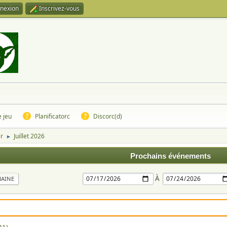
nexion
Inscrivez-vous
e jeu
Planificatorc
Discorc(d)
er
Juillet 2026
►
Prochains événements
À
MAINE