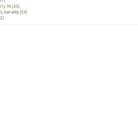
31)
41)
,
l'A (33)
)
,
KaruMy (53)
2)