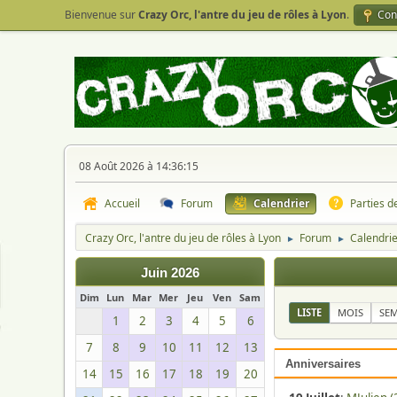
Bienvenue sur
Crazy Orc, l'antre du jeu de rôles à Lyon
.
Con
08 Août 2026 à 14:36:15
Accueil
Forum
Calendrier
Parties d
Crazy Orc, l'antre du jeu de rôles à Lyon
Forum
Calendri
►
►
Juin 2026
Dim
Lun
Mar
Mer
Jeu
Ven
Sam
LISTE
MOIS
SE
1
2
3
4
5
6
7
8
9
10
11
12
13
Anniversaires
14
15
16
17
18
19
20