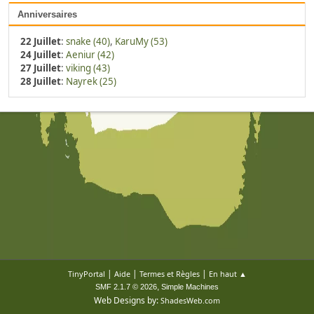
Anniversaires
22 Juillet
:
snake (40)
,
KaruMy (53)
24 Juillet
:
Aeniur (42)
27 Juillet
:
viking (43)
28 Juillet
:
Nayrek (25)
|
|
|
TinyPortal
Aide
Termes et Règles
En haut ▲
,
SMF 2.1.7 © 2026
Simple Machines
Web Designs by:
ShadesWeb.com