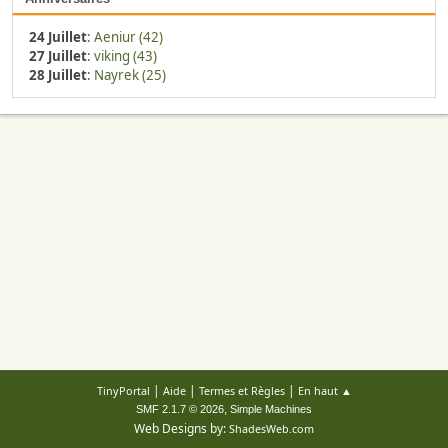
24 Juillet
:
Aeniur (42)
27 Juillet
:
viking (43)
28 Juillet
:
Nayrek (25)
|
|
|
TinyPortal
Aide
Termes et Règles
En haut ▲
,
SMF 2.1.7 © 2026
Simple Machines
Web Designs by:
ShadesWeb.com