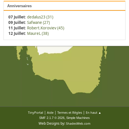
Anniversaires
07 Juillet
:
dedalus23 (31)
09 Juillet
:
Safwane (27)
11 Juillet
:
Robert.Koroviev (45)
12 Juillet
:
MaureL (38)
|
|
|
TinyPortal
Aide
Termes et Règles
En haut ▲
,
SMF 2.1.7 © 2026
Simple Machines
Web Designs by:
ShadesWeb.com