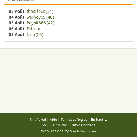
02 Août
:
thosrfous (34)
04 Août
:
warboy69 (48)
05 Août
:
Peyolt666 (42)
06 Août
:
Edhilion
08 Août
:
Nico (26)
|
|
|
TinyPortal
Aide
Termes et Règles
En haut ▲
,
SMF 2.1.7 © 2026
Simple Machines
Web Designs by:
ShadesWeb.com