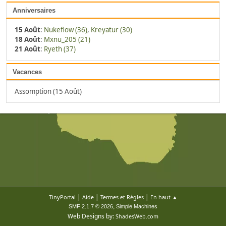
Anniversaires
15 Août
:
Nukeflow (36)
,
Kreyatur (30)
18 Août
:
Mxnu_205 (21)
21 Août
:
Ryeth (37)
Vacances
Assomption (15 Août)
|
|
|
TinyPortal
Aide
Termes et Règles
En haut ▲
,
SMF 2.1.7 © 2026
Simple Machines
Web Designs by:
ShadesWeb.com