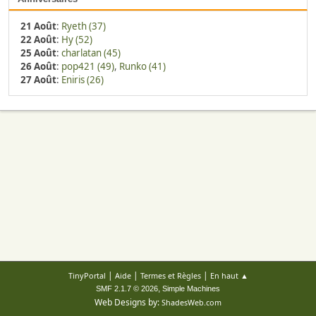
21 Août
:
Ryeth (37)
22 Août
:
Hy (52)
25 Août
:
charlatan (45)
26 Août
:
pop421 (49)
,
Runko (41)
27 Août
:
Eniris (26)
|
|
|
TinyPortal
Aide
Termes et Règles
En haut ▲
,
SMF 2.1.7 © 2026
Simple Machines
Web Designs by:
ShadesWeb.com