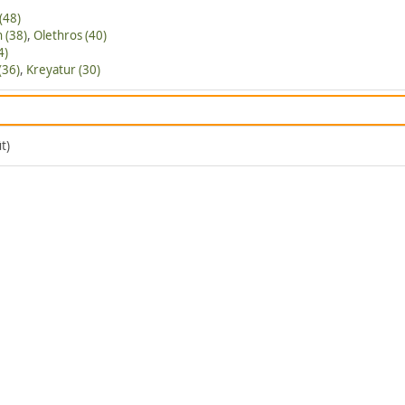
(48)
 (38)
,
Olethros (40)
4)
(36)
,
Kreyatur (30)
t)