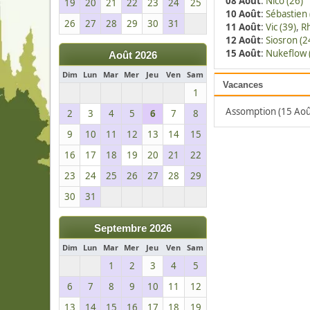
08 Août
:
Nico (26)
19
20
21
22
23
24
25
10 Août
:
Sébastien 
26
27
28
29
30
31
11 Août
:
Vic (39)
,
Rh
12 Août
:
Siosron (2
15 Août
:
Nukeflow 
Août 2026
Dim
Lun
Mar
Mer
Jeu
Ven
Sam
Vacances
1
Assomption (15 Aoû
2
3
4
5
6
7
8
9
10
11
12
13
14
15
16
17
18
19
20
21
22
23
24
25
26
27
28
29
30
31
Septembre 2026
Dim
Lun
Mar
Mer
Jeu
Ven
Sam
1
2
3
4
5
6
7
8
9
10
11
12
13
14
15
16
17
18
19