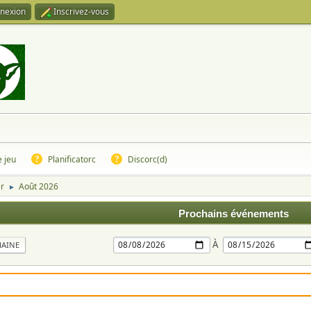
nexion
Inscrivez-vous
e jeu
Planificatorc
Discorc(d)
er
Août 2026
►
Prochains événements
À
MAINE