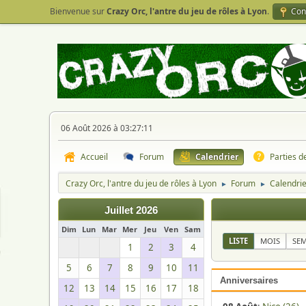
Bienvenue sur
Crazy Orc, l'antre du jeu de rôles à Lyon
.
Con
06 Août 2026 à 03:27:11
Accueil
Forum
Calendrier
Parties d
Crazy Orc, l'antre du jeu de rôles à Lyon
Forum
Calendri
►
►
Juillet 2026
Dim
Lun
Mar
Mer
Jeu
Ven
Sam
LISTE
MOIS
SE
1
2
3
4
5
6
7
8
9
10
11
Anniversaires
12
13
14
15
16
17
18