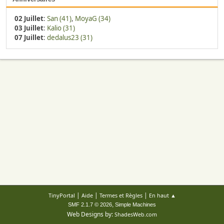
02 Juillet
:
San (41)
,
MoyaG (34)
03 Juillet
:
Kalio (31)
07 Juillet
:
dedalus23 (31)
|
|
|
TinyPortal
Aide
Termes et Règles
En haut ▲
,
SMF 2.1.7 © 2026
Simple Machines
Web Designs by:
ShadesWeb.com