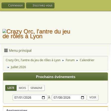
Connexion
Inscrivez-vous
Menu principal
Crazy Orc, l'antre du jeu de rôles à Lyon
Forum
Calendrier
►
►
Juillet 2026
►
Prochains événements
LISTE
MOIS
SEMAINE
À
Anniversaires