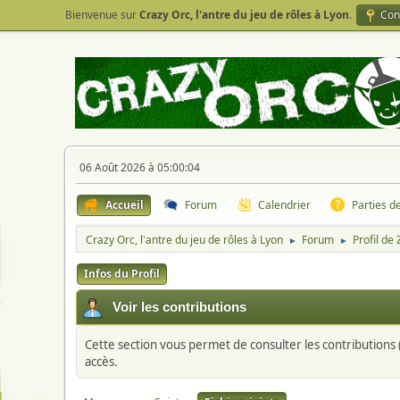
Bienvenue sur
Crazy Orc, l'antre du jeu de rôles à Lyon
.
Con
06 Août 2026 à 05:00:04
Accueil
Forum
Calendrier
Parties d
Crazy Orc, l'antre du jeu de rôles à Lyon
Forum
Profil de
►
►
Infos du Profil
Voir les contributions
Cette section vous permet de consulter les contributions (
accès.