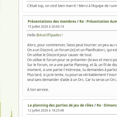
C'était top, on s'est bien marré ! Merci à l'équipe de run
Présentations des membres
/
Re : Présentation Ac
15 Juillet 2026 à 20:45:14
Hello
@AceOfSpades
!
Alors, pour commencer, l'asso peut tourner un peu au rale
On a un Discord, un forum (ici) et un Planificatorc, qui e
On utilise le Discord pour causer de tout.
On utilise le forum pour se présenter (bravo et merci pou
Sur le forum, on a une partie Planning, et là, un fil de di
moment, si une partie t'intéresse, tu demandes à participe
Plus tard, si ça te tente, tu pourras véritablement t'insc
seul sans demander d'aide à un Orc. Car tu seras un Orc.
À ton service.
Le planning des parties de jeu de rôles
/
Re : Dimanch
12 Juillet 2026 à 18:25:48