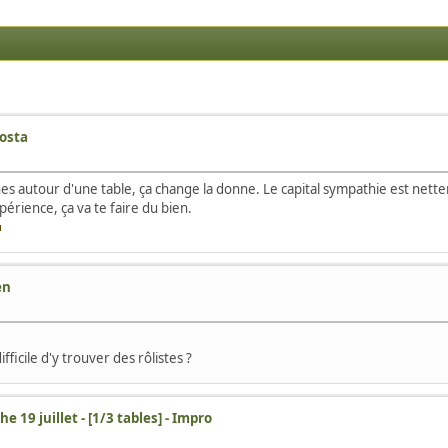
vosta
nes autour d'une table, ça change la donne. Le capital sympathie est nett
périence, ça va te faire du bien.
en
ifficile d'y trouver des rôlistes ?
e 19 juillet - [1/3 tables] - Impro