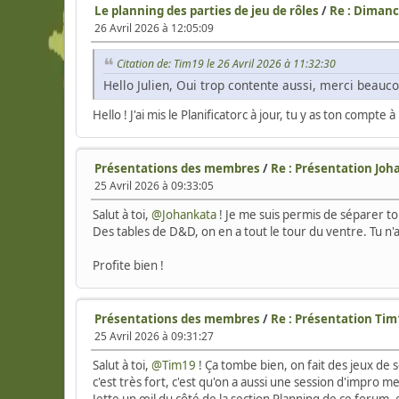
Le planning des parties de jeu de rôles
/
Re : Dimanch
26 Avril 2026 à 12:05:09
Citation de: Tim19 le 26 Avril 2026 à 11:32:30
Hello Julien, Oui trop contente aussi, merci beaucou
Hello ! J'ai mis le Planificatorc à jour, tu y as ton comp
Présentations des membres
/
Re : Présentation Joh
25 Avril 2026 à 09:33:05
Salut à toi,
@Johankata
! Je me suis permis de séparer ton
Des tables de D&D, on en a tout le tour du ventre. Tu n'au
Profite bien !
Présentations des membres
/
Re : Présentation Ti
25 Avril 2026 à 09:31:27
Salut à toi,
@Tim19
! Ça tombe bien, on fait des jeux de so
c'est très fort, c'est qu'on a aussi une session d'impro 