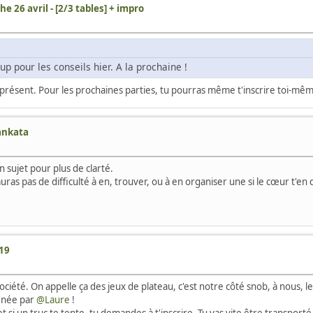
e 26 avril - [2/3 tables] + impro
p pour les conseils hier. A la prochaine !
te à présent. Pour les prochaines parties, tu pourras même t'inscrire toi-m
ankata
 sujet pour plus de clarté.
ras pas de difficulté à en, trouver, ou à en organiser une si le cœur t'en d
m19
ciété. On appelle ça des jeux de plateau, c'est notre côté snob, à nous, les 
menée par
@Laure
!