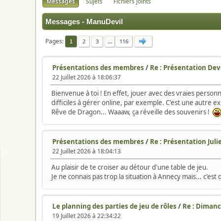
Messages
Sujets
Fichiers joints
Messages - ManuDevil
Pages
2
3
...
116
1
Présentations des membres
/
Re : Présentation De
22 Juillet 2026 à 18:06:37
Bienvenue à toi ! En effet, jouer avec des vraies person
difficiles à gérer online, par exemple. C'est une autre ex
Rêve de Dragon... Waaaw, ça réveille des souvenirs !
Présentations des membres
/
Re : Présentation Juli
22 Juillet 2026 à 18:04:13
Au plaisir de te croiser au détour d'une table de jeu.
Je ne connais pas trop la situation à Annecy mais... c'est d
Le planning des parties de jeu de rôles
/
Re : Dimanch
19 Juillet 2026 à 22:34:22