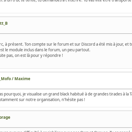
 et si un truc te tente, tu demandes à t'inscrire. Tu vas vite être transpo
ott_B
Orc, à présent. Ton compte sur le forum et sur Discord a été mis à jour, et tu
'est le module inclus dans le forum, un peu partout.
ite pas, on est là pour y répondre !
d_Mofo / Maxime
pas pourquoi, je visualise un grand black habitué à de grandes tirades à la 
notamment sur notre organisation, n'hésite pas !
brage