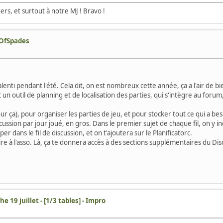
ners, et surtout à notre MJ ! Bravo !
eOfSpades
nti pendant l'été. Cela dit, on est nombreux cette année, ça a l'air de bien
st un outil de planning et de localisation des parties, qui s'intègre au foru
r ça), pour organiser les parties de jeu, et pour stocker tout ce qui a be
scussion par jour joué, en gros. Dans le premier sujet de chaque fil, on y inc
r dans le fil de discussion, et on t'ajoutera sur le Planificatorc.
rire à l'asso. Là, ça te donnera accès à des sections supplémentaires du Di
e 19 juillet - [1/3 tables] - Impro