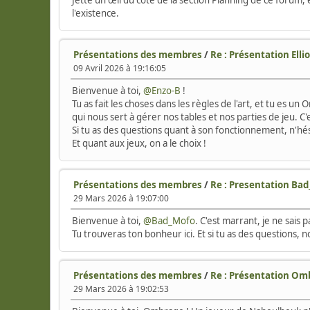
Jette un œil du côté de la section Planning de ce forum,
l'existence.
Présentations des membres
/
Re : Présentation Elli
09 Avril 2026 à 19:16:05
Bienvenue à toi,
@Enzo-B
!
Tu as fait les choses dans les règles de l'art, et tu es un 
qui nous sert à gérer nos tables et nos parties de jeu. C
Si tu as des questions quant à son fonctionnement, n'hés
Et quant aux jeux, on a le choix !
Présentations des membres
/
Re : Presentation Ba
29 Mars 2026 à 19:07:00
Bienvenue à toi,
@Bad_Mofo
. C'est marrant, je ne sais 
Tu trouveras ton bonheur ici. Et si tu as des questions, 
Présentations des membres
/
Re : Présentation Om
29 Mars 2026 à 19:02:53