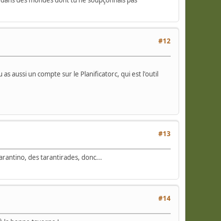
rté dans des mondes dont tu ne soupçonnais pas
#12
 as aussi un compte sur le Planificatorc, qui est l'outil
#13
Tarantino, des tarantirades, donc...
#14