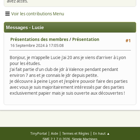
avez accès.
Voir les contributions Menu
Messages - Lucie
Présentations des membres
/
Présentation
#1
16 Septembre 2024 à 17:05:08
Bonjour, je m'appelle Lucie j'ai 20 ans je viens d'arriver à Lyon
pour les études.
J'ai fait partie d'un club de jdr à Valence pendant pendant
environ 7 ans et je connais le jdr depuis petite.
Je découvre à peine Lyon et j'espère pouvoir faire des parties
avec vous je suis majoritairement intéressés par des parties
exclusivement papier mais je suis ouverte aux découvertes !
|
|
|
TinyPortal
Aide
Termes et Règles
En haut ▲
,
SMF 2.1.7 © 2026
Simple Machines