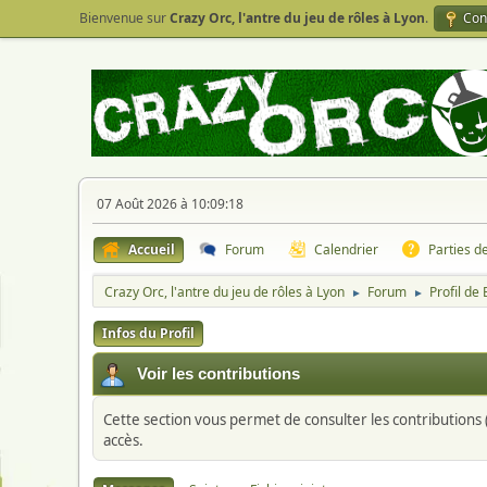
Bienvenue sur
Crazy Orc, l'antre du jeu de rôles à Lyon
.
Con
07 Août 2026 à 10:09:18
Accueil
Forum
Calendrier
Parties d
Crazy Orc, l'antre du jeu de rôles à Lyon
Forum
Profil de 
►
►
Infos du Profil
Voir les contributions
Cette section vous permet de consulter les contributions (
accès.