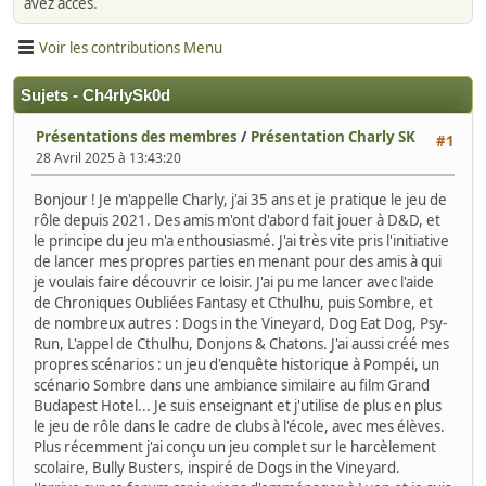
avez accès.
Voir les contributions Menu
Sujets - Ch4rlySk0d
Présentations des membres
/
Présentation Charly SK
#1
28 Avril 2025 à 13:43:20
Bonjour ! Je m'appelle Charly, j'ai 35 ans et je pratique le jeu de
rôle depuis 2021. Des amis m'ont d'abord fait jouer à D&D, et
le principe du jeu m'a enthousiasmé. J'ai très vite pris l'initiative
de lancer mes propres parties en menant pour des amis à qui
je voulais faire découvrir ce loisir. J'ai pu me lancer avec l'aide
de Chroniques Oubliées Fantasy et Cthulhu, puis Sombre, et
de nombreux autres : Dogs in the Vineyard, Dog Eat Dog, Psy-
Run, L'appel de Cthulhu, Donjons & Chatons. J'ai aussi créé mes
propres scénarios : un jeu d'enquête historique à Pompéi, un
scénario Sombre dans une ambiance similaire au film Grand
Budapest Hotel... Je suis enseignant et j'utilise de plus en plus
le jeu de rôle dans le cadre de clubs à l'école, avec mes élèves.
Plus récemment j'ai conçu un jeu complet sur le harcèlement
scolaire, Bully Busters, inspiré de Dogs in the Vineyard.