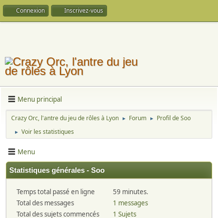
Connexion
Inscrivez-vous
Menu principal
Crazy Orc, l'antre du jeu de rôles à Lyon
Forum
Profil de Soo
►
►
Voir les statistiques
►
Menu
Statistiques générales - Soo
Temps total passé en ligne
59 minutes.
Total des messages
1 messages
Total des sujets commencés
1 Sujets