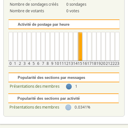
Nombre de sondages créés
0 sondages
Nombre de votants
0 votes
Activité de postage par heure
0
1
2
3
4
5
6
7
8
9
10
11
12
13
14
15
16
17
18
19
20
21
22
23
Popularité des sections par messages
Présentations des membres
1
Popularité des sections par activité
Présentations des membres
0.0341%