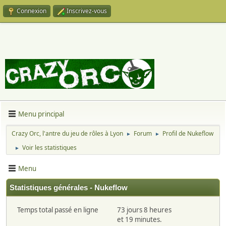
Connexion
Inscrivez-vous
Menu principal
Crazy Orc, l'antre du jeu de rôles à Lyon
Forum
Profil de Nukeflow
►
►
Voir les statistiques
►
Menu
Statistiques générales - Nukeflow
Temps total passé en ligne
73 jours 8 heures
et 19 minutes.