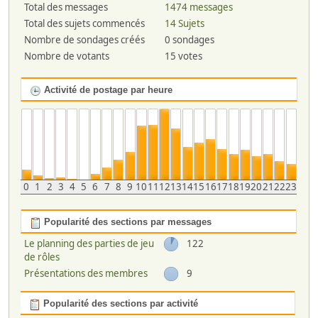
Total des messages
1474 messages
Total des sujets commencés
14 Sujets
Nombre de sondages créés
0 sondages
Nombre de votants
15 votes
Activité de postage par heure
0
1
2
3
4
5
6
7
8
9
10
11
12
13
14
15
16
17
18
19
20
21
22
23
Popularité des sections par messages
Le planning des parties de jeu
122
de rôles
Présentations des membres
9
Popularité des sections par activité