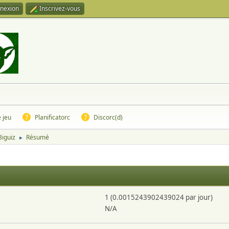
nexion
Inscrivez-vous
e jeu
Planificatorc
Discorc(d)
Biguiz
Résumé
►
1 (0.0015243902439024 par jour)
N/A