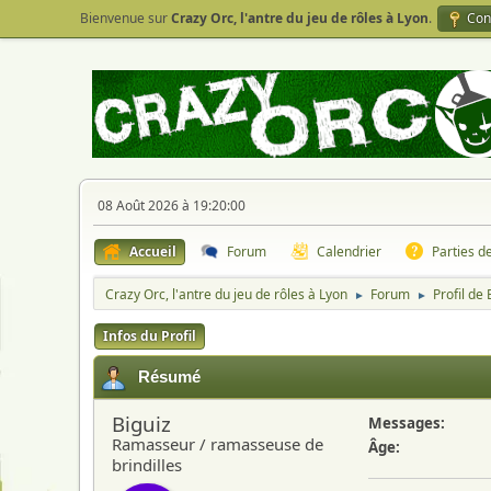
Bienvenue sur
Crazy Orc, l'antre du jeu de rôles à Lyon
.
Con
08 Août 2026 à 19:20:00
Accueil
Forum
Calendrier
Parties d
Crazy Orc, l'antre du jeu de rôles à Lyon
Forum
Profil de 
►
►
Infos du Profil
Résumé
Biguiz
Messages:
Ramasseur / ramasseuse de
Âge:
brindilles