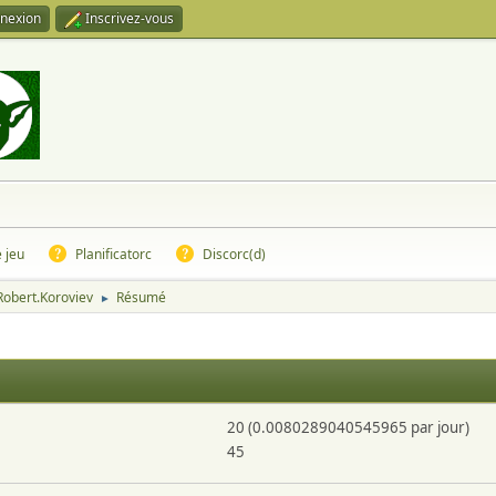
nexion
Inscrivez-vous
e jeu
Planificatorc
Discorc(d)
 Robert.Koroviev
Résumé
►
20 (0.0080289040545965 par jour)
45