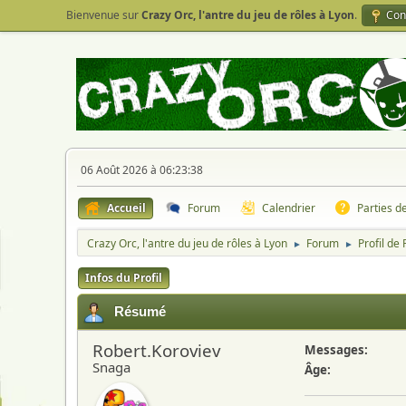
Bienvenue sur
Crazy Orc, l'antre du jeu de rôles à Lyon
.
Con
06 Août 2026 à 06:23:38
Accueil
Forum
Calendrier
Parties d
Crazy Orc, l'antre du jeu de rôles à Lyon
Forum
Profil de
►
►
Infos du Profil
Résumé
Robert.Koroviev
Messages:
Snaga
Âge: