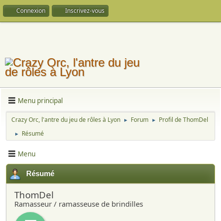
Connexion
Inscrivez-vous
Menu principal
Crazy Orc, l'antre du jeu de rôles à Lyon
Forum
Profil de ThomDel
►
►
Résumé
►
Menu
Résumé
ThomDel
Ramasseur / ramasseuse de brindilles