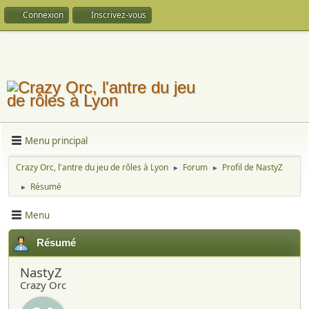
Connexion
Inscrivez-vous
Menu principal
Crazy Orc, l'antre du jeu de rôles à Lyon
Forum
Profil de NastyZ
►
►
Résumé
►
Menu
Résumé
NastyZ
Crazy Orc