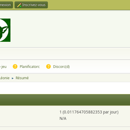
nexion
Inscrivez-vous
e jeu
Planificatorc
Discorc(d)
 Léonie
Résumé
►
1 (0.011764705882353 par jour)
N/A