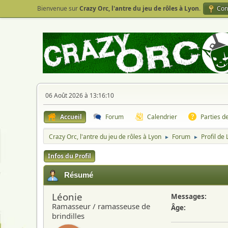
Bienvenue sur
Crazy Orc, l'antre du jeu de rôles à Lyon
.
Con
06 Août 2026 à 13:16:10
Accueil
Forum
Calendrier
Parties d
Crazy Orc, l'antre du jeu de rôles à Lyon
Forum
Profil de
►
►
Infos du Profil
Résumé
Léonie
Messages:
Ramasseur / ramasseuse de
Âge:
brindilles