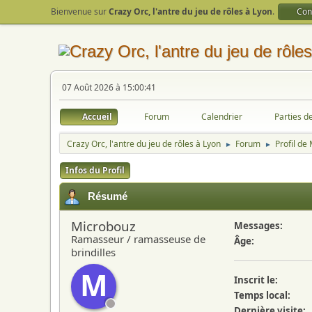
Bienvenue sur
Crazy Orc, l'antre du jeu de rôles à Lyon
.
Con
07 Août 2026 à 15:00:41
Accueil
Forum
Calendrier
Parties d
Crazy Orc, l'antre du jeu de rôles à Lyon
Forum
Profil de
►
►
Infos du Profil
Résumé
Microbouz
Messages:
Ramasseur / ramasseuse de
Âge:
brindilles
M
Inscrit le:
Temps local:
Dernière visite: