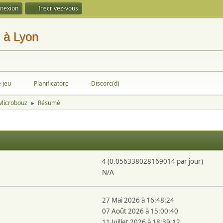
nexion
Inscrivez-vous
e jeu
Planificatorc
Discorc(d)
 Microbouz
Résumé
►
4 (0.056338028169014 par jour)
N/A
27 Mai 2026 à 16:48:24
07 Août 2026 à 15:00:40
11 Juillet 2026 à 18:39:12